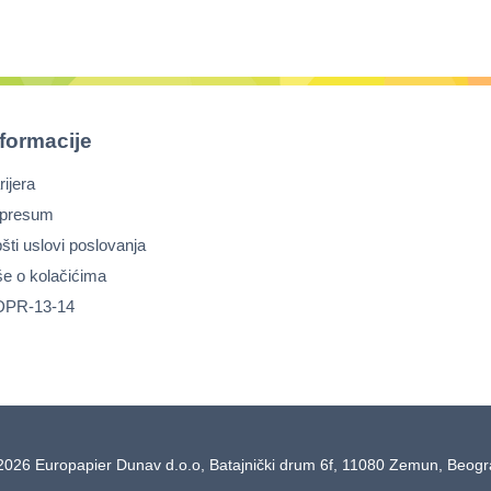
nformacije
rijera
presum
šti uslovi poslovanja
še o kolačićima
PR-13-14
2026 Europapier Dunav d.o.o, Batajnički drum 6f, 11080 Zemun, Beog