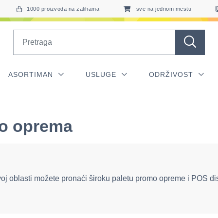
1000 proizvoda na zalihama
sve na jednom mestu
Search
ASORTIMAN
USLUGE
ODRŽIVOST
o oprema
oj oblasti možete pronaći široku paletu promo opreme i POS dis