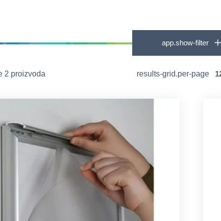
app.show-filter
e 2 proizvoda
results-grid.per-page