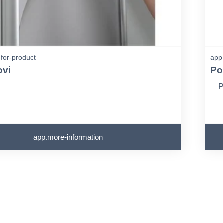
-for-product
app.
ovi
Po
P
app.more-information