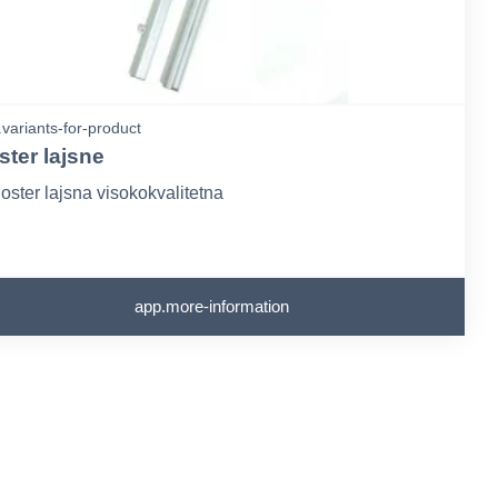
variants-for-product
ster lajsne
oster lajsna visokokvalitetna
app.more-information