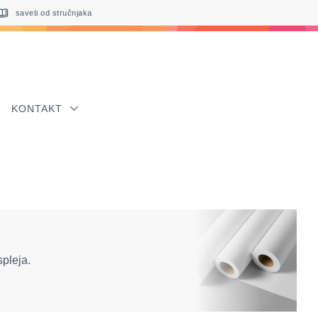
saveti od stručnjaka
KONTAKT
pleja.