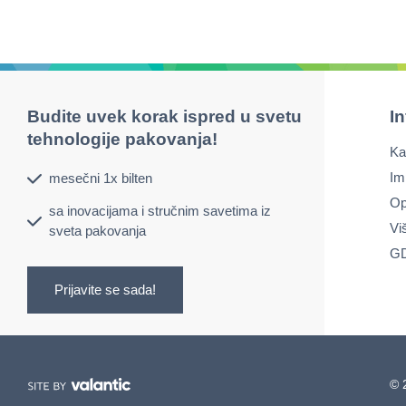
Budite uvek korak ispred u svetu
I
tehnologije pakovanja!
Ka
Im
mesečni 1x bilten
Op
sa inovacijama i stručnim savetima iz
Vi
sveta pakovanja
GD
Prijavite se sada!
© 