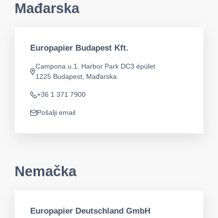
Mađarska
Europapier Budapest Kft.
Campona u.1. Harbor Park DC3 épület
app.address
1225 Budapest, Mađarska
+36 1 371 7900
Telefon
Pošalji email
app.mail
Nemačka
Europapier Deutschland GmbH