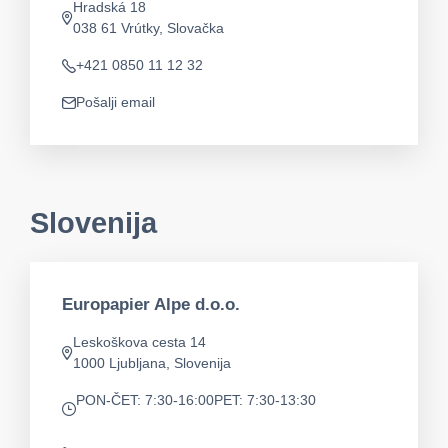
Hradská 18
app.address
038 61 Vrútky, Slovačka
+421 0850 11 12 32
Telefon
Pošalji email
app.mail
Slovenija
Europapier Alpe d.o.o.
Leskoškova cesta 14
app.address
1000 Ljubljana, Slovenija
PON-ČET: 7:30-16:00
PET: 7:30-13:30
app.opening-times