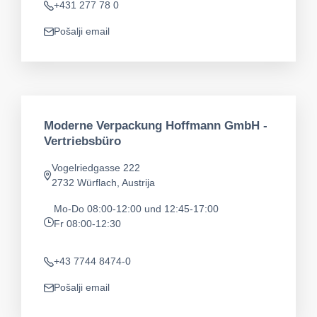
+431 277 78 0
Telefon
Pošalji email
app.mail
Moderne Verpackung Hoffmann GmbH -
Vertriebsbüro
Vogelriedgasse 222
app.address
2732 Würflach, Austrija
Mo-Do 08:00-12:00 und 12:45-17:00
Fr 08:00-12:30
app.opening-times
+43 7744 8474-0
Telefon
Pošalji email
app.mail