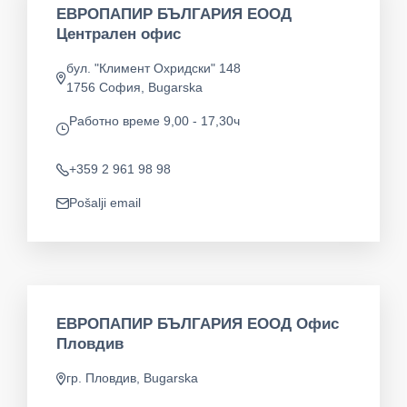
ЕВРОПАПИР БЪЛГАРИЯ ЕООД
Централен офис
бул. "Климент Охридски" 148
app.address
1756 София, Bugarska
Pаботно време 9,00 - 17,30ч
app.opening-times
+359 2 961 98 98
Telefon
Pošalji email
app.mail
ЕВРОПАПИР БЪЛГАРИЯ ЕООД Офис
Пловдив
гр. Пловдив, Bugarska
app.address