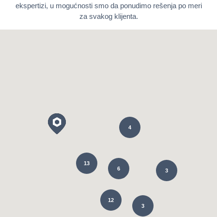
ekspertizi, u mogućnosti smo da ponudimo rešenja po meri
za svakog klijenta.
4
13
6
3
12
3