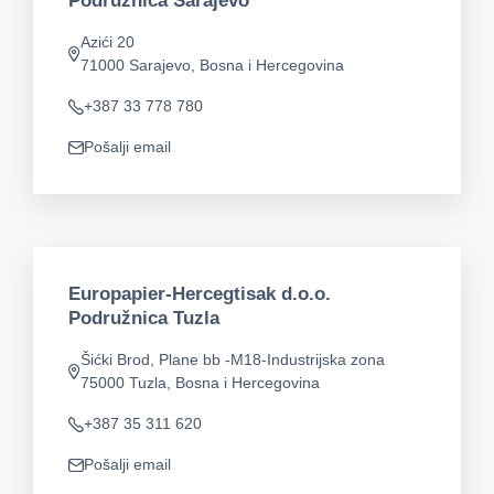
Podružnica Sarajevo
Azići 20
app.address
71000 Sarajevo, Bosna i Hercegovina
+387 33 778 780
Telefon
Pošalji email
app.mail
Europapier-Hercegtisak d.o.o.
Podružnica Tuzla
Šićki Brod, Plane bb -M18-Industrijska zona
app.address
75000 Tuzla, Bosna i Hercegovina
+387 35 311 620
Telefon
Pošalji email
app.mail