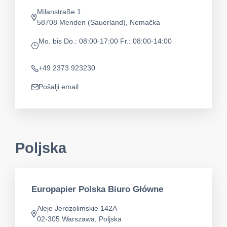
Milanstraße 1
app.address
58708 Menden (Sauerland), Nemačka
Mo. bis Do.: 08:00-17:00
Fr.: 08:00-14:00
app.opening-times
+49 2373 923230
Telefon
Pošalji email
app.mail
Poljska
Europapier Polska Biuro Główne
Aleje Jerozolimskie 142A
app.address
02-305 Warszawa, Poljska