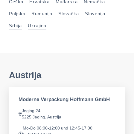
Češka
Hrvatska
Mađarska
Nemačka
Poljska
Rumunija
Slovačka
Slovenija
Srbija
Ukrajina
Austrija
Moderne Verpackung Hoffmann GmbH
Jeging 24
app.address
5225 Jeging, Austrija
Mo-Do 08:00-12:00 und 12:45-17:00