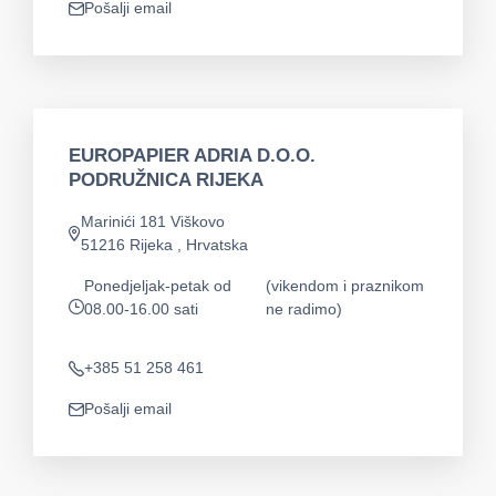
Pošalji email
app.mail
EUROPAPIER ADRIA D.O.O.
PODRUŽNICA RIJEKA
Marinići 181 Viškovo
app.address
51216 Rijeka , Hrvatska
Ponedjeljak-petak od
(vikendom i praznikom
08.00-16.00 sati
ne radimo)
app.opening-times
+385 51 258 461
Telefon
Pošalji email
app.mail