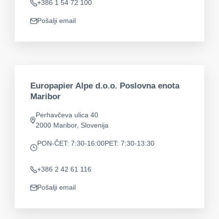
+386 1 54 72 100
Telefon
Pošalji email
app.mail
Europapier Alpe d.o.o. Poslovna enota
Maribor
Perhavčeva ulica 40
app.address
2000 Maribor, Slovenija
PON-ČET: 7:30-16:00
PET: 7:30-13:30
app.opening-times
+386 2 42 61 116
Telefon
Pošalji email
app.mail