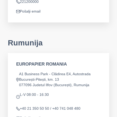
221200000
Telefon
Pošalji email
app.mail
Rumunija
EUROPAPIER ROMANIA
A1 Business Park - Clădirea E4, Autostrada
București-Pitești, km. 13
app.address
077096 Judetul Ilfov (București), Rumunija
L-V 08:00 - 16:30
app.opening-times
+40 21 350 50 50 / +40 741 048 480
Telefon