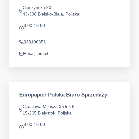
Cieszyńska 90
app.address
43-300 Bielsko-Biała, Poljska
8:00-16:00
app.opening-times
338106651
Telefon
Pošalji email
app.mail
Europapier Polska Biuro Sprzedaży
Czesława Miłosza 35 lok 6
app.address
15-265 Białystok, Poljska
8:00-16:00
app.opening-times