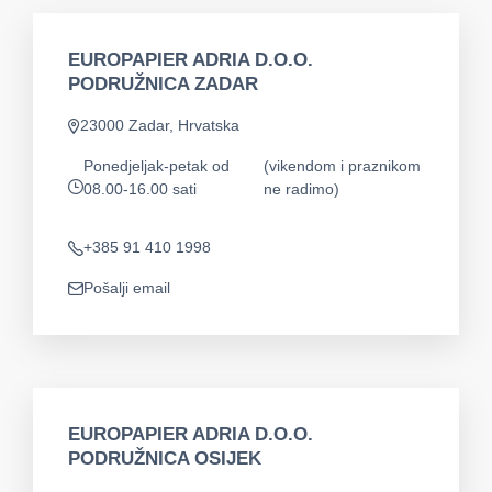
EUROPAPIER ADRIA D.O.O.
PODRUŽNICA ZADAR
23000 Zadar, Hrvatska
app.address
Ponedjeljak-petak od
(vikendom i praznikom
08.00-16.00 sati
ne radimo)
app.opening-times
+385 91 410 1998
Telefon
Pošalji email
app.mail
EUROPAPIER ADRIA D.O.O.
PODRUŽNICA OSIJEK