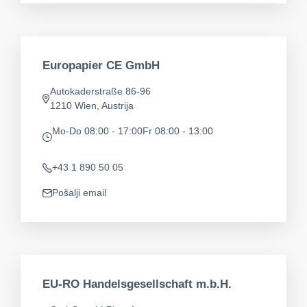
Europapier CE GmbH
Autokaderstraße 86-96
app.address
1210 Wien, Austrija
Mo-Do 08:00 - 17:00
Fr 08:00 - 13:00
app.opening-times
+43 1 890 50 05
Telefon
Pošalji email
app.mail
EU-RO Handelsgesellschaft m.b.H.