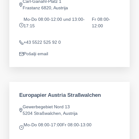
Carl-Ganahl-Platz 1
app.address
Frastanz 6820, Austrija
Mo-Do 08:00-12:00 und 13:00-
Fr 08:00-
17:15
12:00
app.opening-times
+43 5522 525 92 0
Telefon
Pošalji email
app.mail
Europapier Austria Straßwalchen
Gewerbegebiet Nord 13
app.address
5204 Straßwalchen, Austrija
Mo-Do 08:00-17:00
Fr 08:00-13:00
app.opening-times