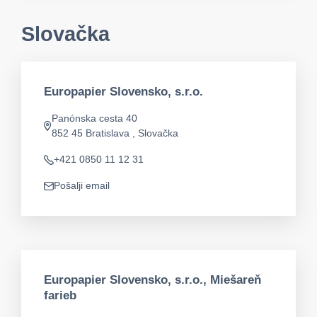
Slovačka
Europapier Slovensko, s.r.o.
Panónska cesta 40
app.address
852 45 Bratislava , Slovačka
+421 0850 11 12 31
Telefon
Pošalji email
app.mail
Europapier Slovensko, s.r.o., Miešareň
farieb