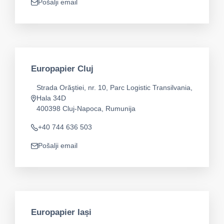
Pošalji email
app.mail
Europapier Cluj
Strada Orăştiei, nr. 10, Parc Logistic Transilvania,
Hala 34D
app.address
400398 Cluj-Napoca, Rumunija
+40 744 636 503
Telefon
Pošalji email
app.mail
Europapier Iași