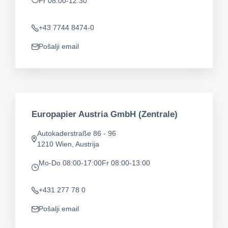
Fr 08:00-12:30
app.opening-times
+43 7744 8474-0
Telefon
Pošalji email
app.mail
Europapier Austria GmbH (Zentrale)
Autokaderstraße 86 - 96
app.address
1210 Wien, Austrija
Mo-Do 08:00-17:00
Fr 08:00-13:00
app.opening-times
+431 277 78 0
Telefon
Pošalji email
app.mail