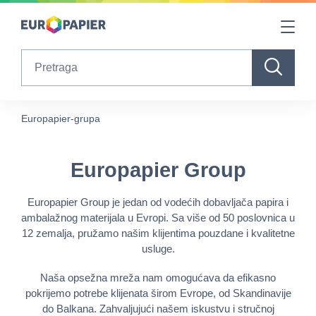
Table Of Content
Europapier Group
sr.skip-to.main-content
sr.skip-to.table-of-contents
sr.skip-to.main-navigation
Search
Europapier-grupa
Europapier Group
Europapier Group je jedan od vodećih dobavljača papira i
ambalažnog materijala u Evropi. Sa više od 50 poslovnica u
12 zemalja, pružamo našim klijentima pouzdane i kvalitetne
usluge.
Naša opsežna mreža nam omogućava da efikasno
pokrijemo potrebe klijenata širom Evrope, od Skandinavije
do Balkana. Zahvaljujući našem iskustvu i stručnoj