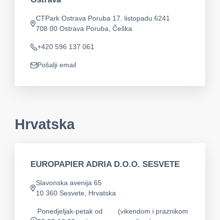
CTPark Ostrava Poruba 17. listopadu 6241
app.address
708 00 Ostrava Poruba, Češka
+420 596 137 061
Telefon
Pošalji email
app.mail
Hrvatska
EUROPAPIER ADRIA D.O.O. SESVETE
Slavonska avenija 65
app.address
10 360 Sesvete, Hrvatska
Ponedjeljak-petak od
(vikendom i praznikom