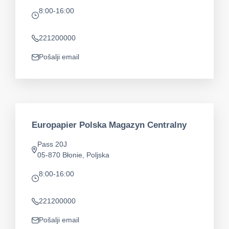
8:00-16:00
app.opening-times
221200000
Telefon
Pošalji email
app.mail
Europapier Polska Magazyn Centralny
Pass 20J
app.address
05-870 Błonie, Poljska
8:00-16:00
app.opening-times
221200000
Telefon
Pošalji email
app.mail