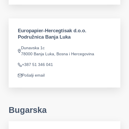
Europapier-Hercegtisak d.o.o.
Podružnica Banja Luka
Dunavska 1c
app.address
78000 Banja Luka, Bosna i Hercegovina
+387 51 346 041
Telefon
Pošalji email
app.mail
Bugarska