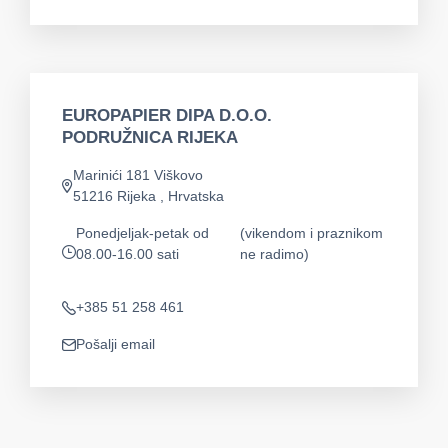
EUROPAPIER DIPA D.O.O.
PODRUŽNICA RIJEKA
Marinići 181 Viškovo
app.address
51216 Rijeka , Hrvatska
Ponedjeljak-petak od
(vikendom i praznikom
08.00-16.00 sati
ne radimo)
app.opening-times
+385 51 258 461
Telefon
Pošalji email
app.mail