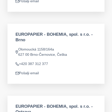
Pošalji email
app.mail
EUROPAPIER - BOHEMIA, spol. s r.o. -
Brno
Olomoucká 1158/164a
app.address
627 00 Brno-Černovice, Češka
+420 387 312 377
Telefon
Pošalji email
app.mail
EUROPAPIER - BOHEMIA, spol. s r.o. -
Ostrava