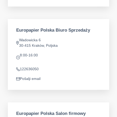
Europapier Polska Biuro Sprzedaży
Wadowicka 6
app.address
30-415 Kraków, Poljska
8:00-16:00
app.opening-times
122636050
Telefon
Pošalji email
app.mail
Europapier Polska Salon firmowy