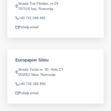
Strada Trei Fântâni, nr.29
app.address
707515 Iași, Rumunija
+40 741 048 482
Telefon
Pošalji email
app.mail
Europapier Sibiu
Strada Turda nr. 30, Hala C7
app.address
550052 Sibiu, Rumunija
+40 726 284 893
Telefon
Pošalji email
app.mail