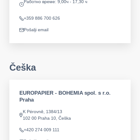
Работно време: 9,00ч - 17,30 ч
app.opening-times
+359 886 700 626
Telefon
Pošalji email
app.mail
Češka
EUROPAPIER - BOHEMIA spol. s r.o.
Praha
K Pérovně, 1384/13
app.address
102 00 Praha 10, Češka
+420 274 009 111
Telefon