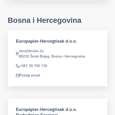
Bosna i Hercegovina
Europapier-Hercegtisak d.o.o.
Varaždinska 2a
app.address
88220 Široki Brijeg, Bosna i Hercegovina
+387 39 700 730
Telefon
Pošalji email
app.mail
Europapier-Hercegtisak d.o.o.