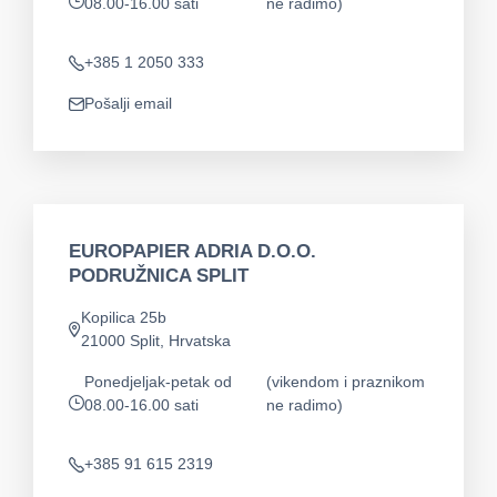
08.00-16.00 sati
ne radimo)
app.opening-times
+385 1 2050 333
Telefon
Pošalji email
app.mail
EUROPAPIER ADRIA D.O.O.
PODRUŽNICA SPLIT
Kopilica 25b
app.address
21000 Split, Hrvatska
Ponedjeljak-petak od
(vikendom i praznikom
08.00-16.00 sati
ne radimo)
app.opening-times
+385 91 615 2319
Telefon