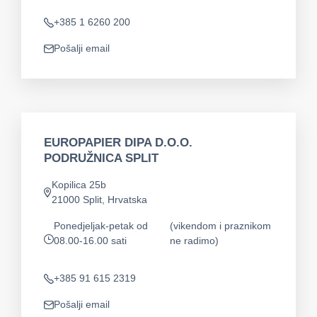
+385 1 6260 200
Telefon
Pošalji email
app.mail
EUROPAPIER DIPA D.O.O.
PODRUŽNICA SPLIT
Kopilica 25b
app.address
21000 Split, Hrvatska
Ponedjeljak-petak od
(vikendom i praznikom
08.00-16.00 sati
ne radimo)
app.opening-times
+385 91 615 2319
Telefon
Pošalji email
app.mail