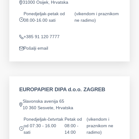
31000 Osijek, Hrvatska
app.address
Ponedjeljak-petak od
(vikendom i praznikom
08.00-16.00 sati
ne radimo)
app.opening-times
+385 91 120 7777
Telefon
Pošalji email
app.mail
EUROPAPIER DIPA d.o.o. ZAGREB
Slavonska avenija 65
app.address
10 360 Sesvete, Hrvatska
Ponedjeljak-četvrtak
Petak od
(vikendom i
od 07:30 - 16.00
08:00 -
praznikom ne
app.opening-times
sati
14:00
radimo)