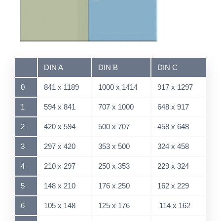
DIN A
DIN B
DIN C
0
841 x 1189
1000 x 1414
917 x 1297
1
594 x 841
707 x 1000
648 x 917
2
420 x 594
500 x 707
458 x 648
3
297 x 420
353 x 500
324 x 458
4
210 x 297
250 x 353
229 x 324
5
148 x 210
176 x 250
162 x 229
6
105 x 148
125 x 176
114 x 162