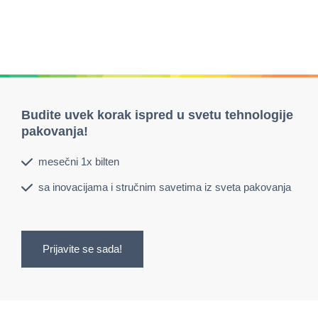
Budite uvek korak ispred u svetu tehnologije
pakovanja!
mesečni 1x bilten
sa inovacijama i stručnim savetima iz sveta pakovanja
Prijavite se sada!