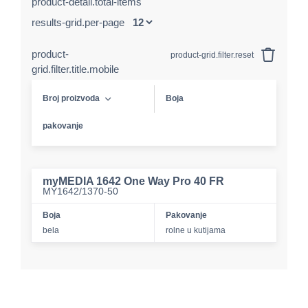
product-detail.total-items
results-grid.per-page
product-
product-grid.filter.reset
grid.filter.title.mobile
Broj proizvoda
Boja
pakovanje
myMEDIA 1642 One Way Pro 40 FR
MY1642/1370-50
Boja
Pakovanje
bela
rolne u kutijama