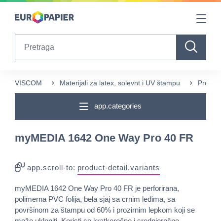
Table Of Content
sr.skip-to.main-content
sr.skip-to.table-of-contents
sr.skip-to.main-navigation
Search
VISCOM
Materijali za latex, solevnt i UV štampu
Prozors
app.categories
myMEDIA 1642 One Way Pro 40 FR
app.scroll-to:
product-detail.variants
myMEDIA 1642 One Way Pro 40 FR je perforirana,
polimerna PVC folija, bela sjaj sa crnim leđima, sa
površinom za štampu od 60% i prozirnim lepkom koji se
može ukloniti. Koristi se kratkoročne i srednjoročne