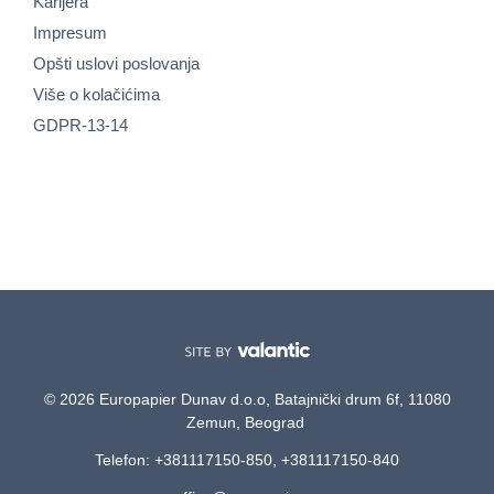
Karijera
Impresum
Opšti uslovi poslovanja
Više o kolačićima
GDPR-13-14
© 2026 Europapier Dunav d.o.o, Batajnički drum 6f, 11080
Zemun, Beograd
Telefon: +381117150-850, +381117150-840