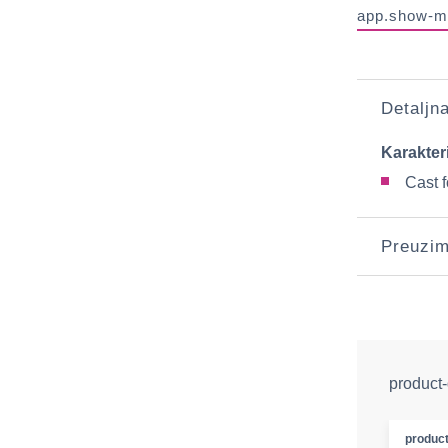
app.show-m
Detaljn
Karakter
Cast 
Preuzim
product-
product