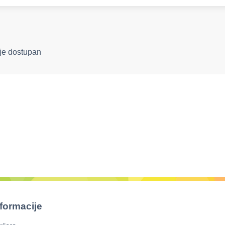
ije dostupan
nformacije