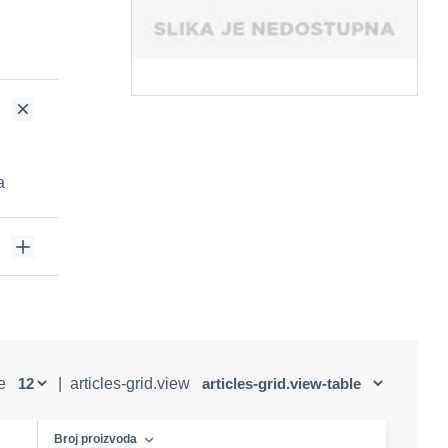
a
ge
|
articles-grid.view
Broj proizvoda