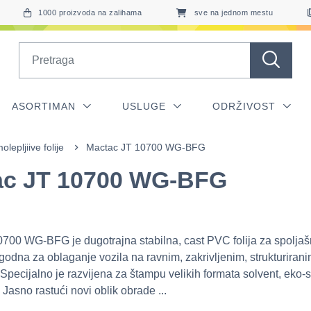
1000 proizvoda na zalihama
sve na jednom mestu
Search
ASORTIMAN
USLUGE
ODRŽIVOST
lepljiive folije
Mactac JT 10700 WG-BFG
ac JT 10700 WG-BFG
700 WG-BFG je dugotrajna stabilna, cast PVC folija za spoljaš
godna za oblaganje vozila na ravnim, zakrivljenim, strukturiran
Specijalno je razvijena za štampu velikih formata solvent, eko-s
Jasno rastući novi oblik obrade ...