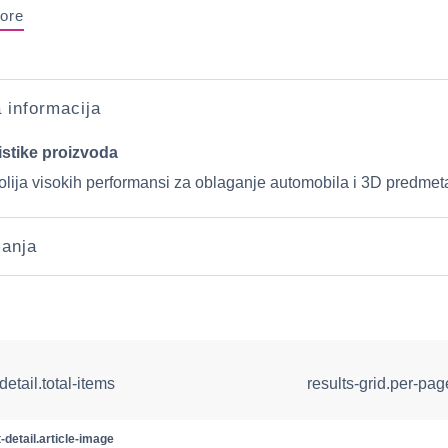
ore
a informacija
istike proizvoda
folija visokih performansi za oblaganje automobila i 3D predmet
anja
detail.total-items
results-grid.per-pa
-detail.article-image