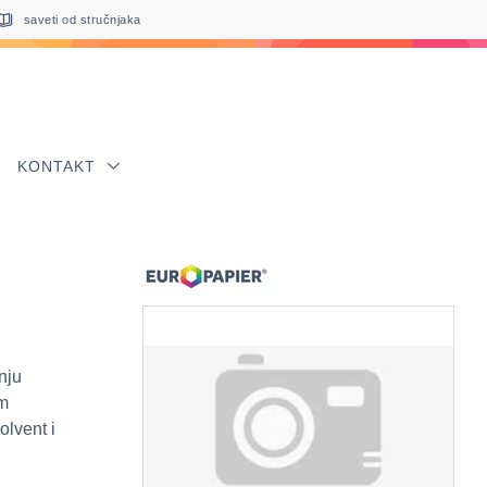
saveti od stručnjaka
KONTAKT
nju
im
olvent i