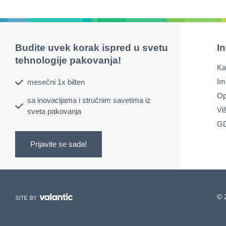
Budite uvek korak ispred u svetu
I
tehnologije pakovanja!
Ka
Im
mesečni 1x bilten
Op
sa inovacijama i stručnim savetima iz
Vi
sveta pakovanja
GD
Prijavite se sada!
© 