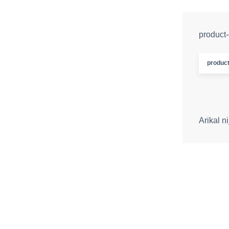
product-
product
Arikal n