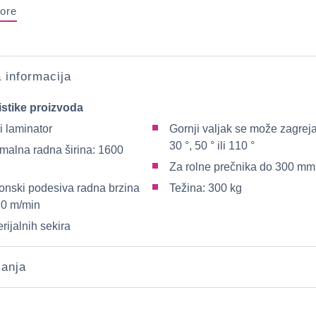
ore
a informacija
istike proizvoda
i laminator
Gornji valjak se može zagreja
30 °, 50 ° ili 110 °
malna radna širina: 1600
Za rolne prečnika do 300 mm
ronski podesiva radna brzina
Težina: 300 kg
10 m/min
rijalnih sekira
anja