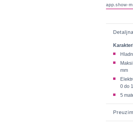
app.show-m
Detaljn
Karakter
Hladn
Maksi
mm
Elekt
0 do 
5 mate
Preuzim