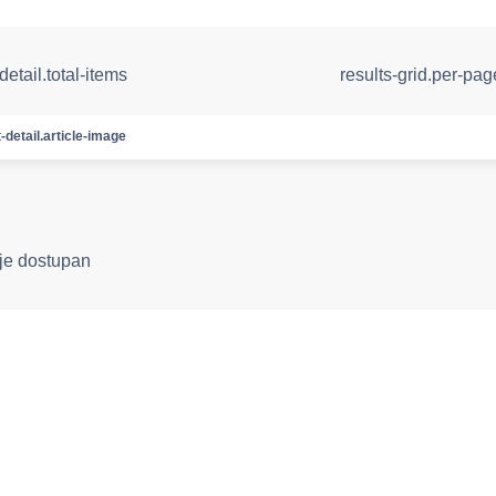
detail.total-items
results-grid.per-pa
-detail.article-image
ije dostupan