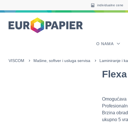
Table Of Content
sr.skip-to.main-content
sr.skip-to.table-of-contents
sr.skip-to.main-navigation
individualne cene
O NAMA
VISCOM
Mašine, softver i usluga servisa
Laminiranje i ka
Flexa
Omogućava la
Profesionalni
Brzina obrad
ukupno 5 vrati