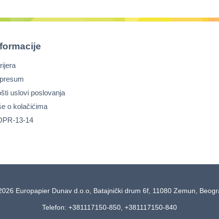
nformacije
rijera
presum
šti uslovi poslovanja
še o kolačićima
PR-13-14
2026 Europapier Dunav d.o.o, Batajnički drum 6f, 11080 Zemun, Beog
Telefon: +381117150-850, +381117150-840