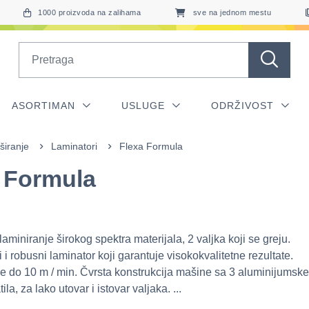
1000 proizvoda na zalihama
sve na jednom mestu
Search
ASORTIMAN
USLUGE
ODRŽIVOST
širanje
Laminatori
Flexa Formula
 Formula
miniranje širokog spektra materijala, 2 valjka koji se greju.
 i robusni laminator koji garantuje visokokvalitetne rezultate.
e do 10 m / min. Čvrsta konstrukcija mašine sa 3 aluminijumske
la, za lako utovar i istovar valjaka. ...