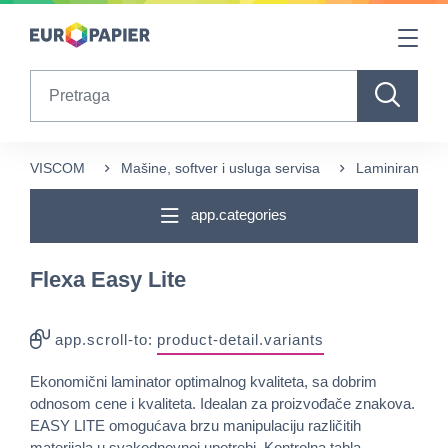
Table Of Content
sr.skip-to.main-content
sr.skip-to.table-of-contents
sr.skip-to.main-navigation
Search
VISCOM
Mašine, softver i usluga servisa
Laminiranje i 
app.categories
Flexa Easy Lite
app.scroll-to:
product-detail.variants
Ekonomični laminator optimalnog kvaliteta, sa dobrim
odnosom cene i kvaliteta. Idealan za proizvođače znakova.
EASY LITE omogućava brzu manipulaciju različitih
materijala u svakodnevnoj upotrebi. Kontrolna tabla