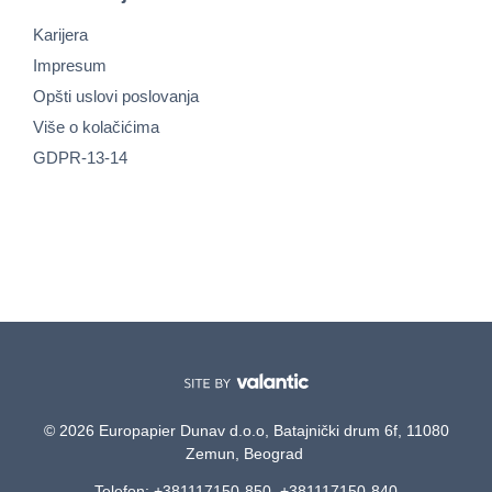
Karijera
Impresum
Opšti uslovi poslovanja
Više o kolačićima
GDPR-13-14
© 2026 Europapier Dunav d.o.o, Batajnički drum 6f, 11080
Zemun, Beograd
Telefon: +381117150-850, +381117150-840