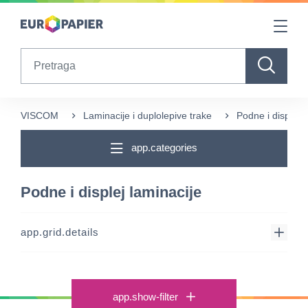
Table Of Content
sr.skip-to.main-content
sr.skip-to.table-of-contents
sr.skip-to.main-navigation
Search
VISCOM
Laminacije i duplolepive trake
Podne i displej l
app.categories
Podne i displej laminacije
app.grid.details
app.show-filter