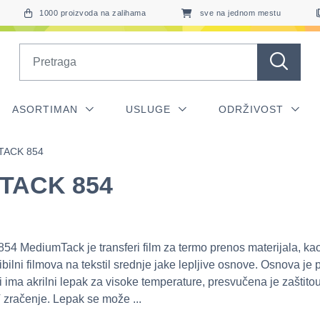
1000 proizvoda na zalihama
sve na jednom mestu
Search
ASORTIMAN
USLUGE
ODRŽIVOST
TACK 854
-TACK 854
4 MediumTack je transferi film za termo prenos materijala, kao
ibilni filmova na tekstil srednje jake lepljive osnove. Osnova je p
i ima akrilni lepak za visoke temperature, presvučena je zaštito
V zračenje. Lepak se može ...