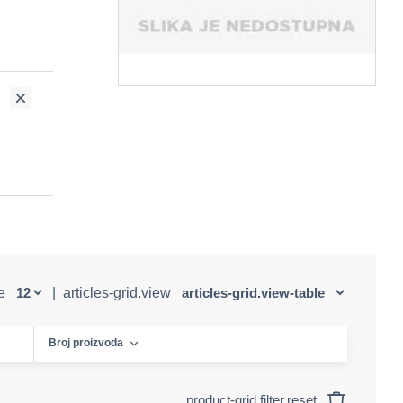
ge
|
articles-grid.view
Broj proizvoda
product-grid.filter.reset