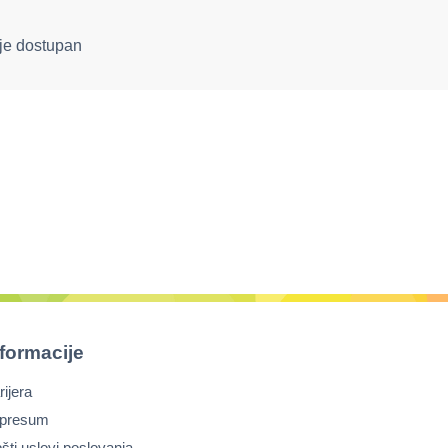
ije dostupan
nformacije
rijera
presum
šti uslovi poslovanja