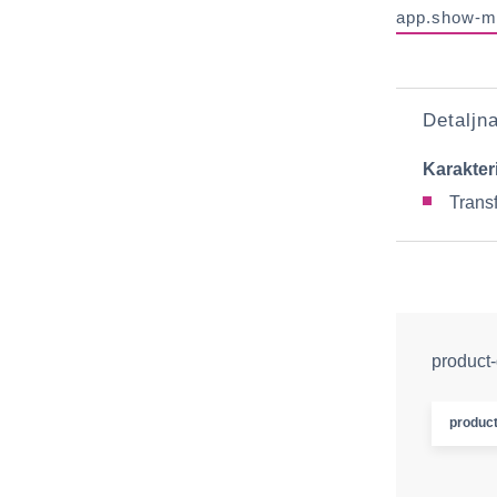
app.show-m
Detaljn
Karakter
Transf
product-
product