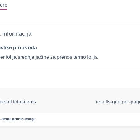
ore
a informacija
istike proizvoda
er folija srednje jačine za prenos termo folija
detail.total-items
results-grid.per-pa
-detail.article-image