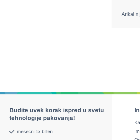
Arikal n
Budite uvek korak ispred u svetu
I
tehnologije pakovanja!
Ka
Im
mesečni 1x bilten
Op