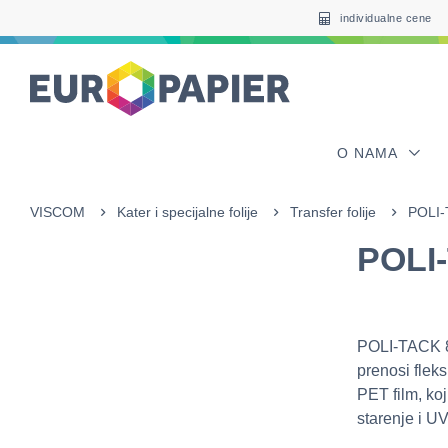
Table Of Content
sr.skip-to.main-content
sr.skip-to.table-of-contents
sr.skip-to.main-navigation
individualne cene
O NAMA
VISCOM
Kater i specijalne folije
Transfer folije
POLI-
POLI
POLI-TACK 85
prenosi fleks
PET film, koj
starenje i U