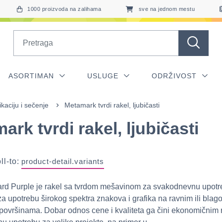
1000 proizvoda na zalihama
sve na jednom mestu
Search
ASORTIMAN
USLUGE
ODRŽIVOST
ikaciju i sečenje
Metamark tvrdi rakel, ljubičasti
ark tvrdi rakel, ljubičasti
ll-to:
product-detail.variants
rd Purple je rakel sa tvrdom mešavinom za svakodnevnu upotr
a upotrebu širokog spektra znakova i grafika na ravnim ili blag
 površinama. Dobar odnos cene i kvaliteta ga čini ekonomičnim