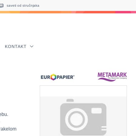
saveti od stručnjaka
KONTAKT
ebu.
o
 rakelom