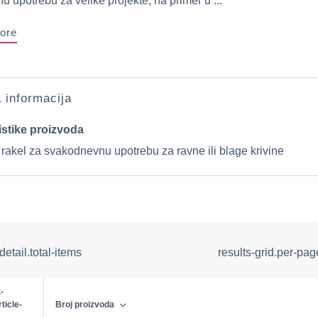
u upotrebu za velike projekte, na primer u ...
ore
a informacija
istike proizvoda
 rakel za svakodnevnu upotrebu za ravne ili blage krivine
detail.total-items
results-grid.per-pa
-
rticle-
Broj proizvoda