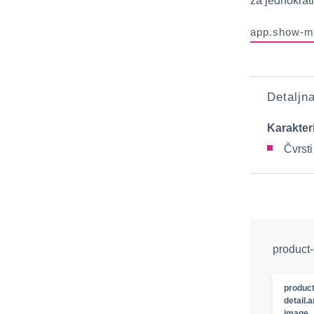
za jednokratn
app.show-m
Detaljn
Karakter
Čvrsti
product-
product
detail.a
image