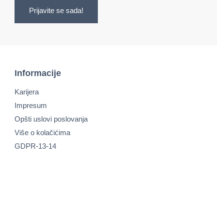
Prijavite se sada!
Informacije
Karijera
Impresum
Opšti uslovi poslovanja
Više o kolačićima
GDPR-13-14