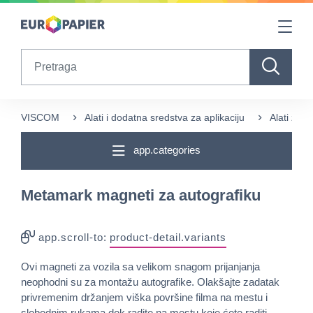
Table Of Content
sr.skip-to.main-content
sr.skip-to.table-of-contents
sr.skip-to.main-navigation
Search
VISCOM
Alati i dodatna sredstva za aplikaciju
Alati za a
app.categories
Metamark magneti za autografiku
app.scroll-to:
product-detail.variants
Ovi magneti za vozila sa velikom snagom prijanjanja
neophodni su za montažu autografike. Olakšajte zadatak
privremenim držanjem viška površine filma na mestu i
slobodnim rukama dok radite na mestu koje ćete raditi.