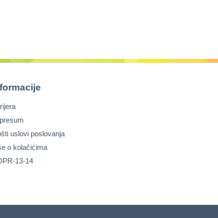
nformacije
rijera
presum
šti uslovi poslovanja
še o kolačićima
PR-13-14