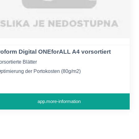
roform Digital ONEforALL A4 vorsortiert
orsortierte Blätter
ptimierung der Portokosten (80g/m2)
ptimal zur Verarbeitung in verschiedenen Druckern
app.more-information