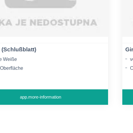
 (Schlußblatt)
Gi
he Weiße
v
 Oberfläche
O
en Farben blau, gelb, grün und rosa, sowie für
o
ltlich
app.more-information