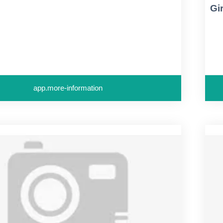
Gi
app.more-information