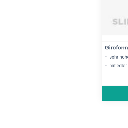
Giroform
sehr ho
mit edler
auch in d
OCR erhä