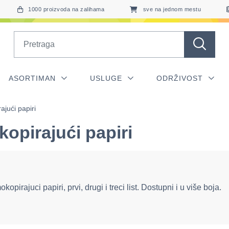
1000 proizvoda na zalihama
sve na jednom mestu
Search
ASORTIMAN
USLUGE
ODRŽIVOST
jući papiri
opirajući papiri
kopirajuci papiri, prvi, drugi i treci list. Dostupni i u više boja.