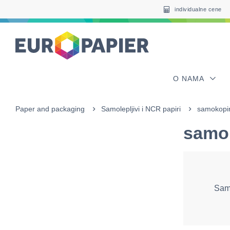
Table Of Content
sr.skip-to.main-content
sr.skip-to.table-of-contents
sr.skip-to.main-navigation
individualne cene
O NAMA
Paper and packaging
Samolepljivi i NCR papiri
samokopira
samok
Samo