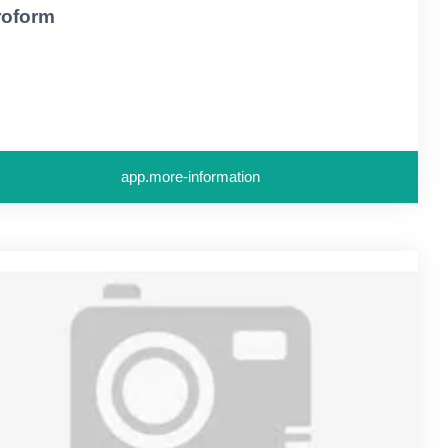
roform
app.more-information