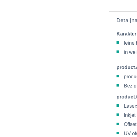
Detaljn
Karakter
feine
in we
product.
produc
Bez p
product.
Laser
Inkje
Offse
UV of