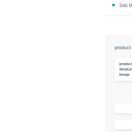
Sito 
product-
product
detail.a
image