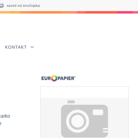
saveti od stručnjaka
KONTAKT
jarko
e