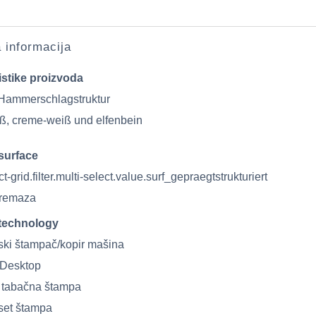
a informacija
istike proizvoda
 Hammerschlagstruktur
iß, creme-weiß und elfenbein
surface
t-grid.filter.multi-select.value.surf_gepraegtstrukturiert
remaza
technology
ski štampač/kopir mašina
t Desktop
t tabačna štampa
set štampa