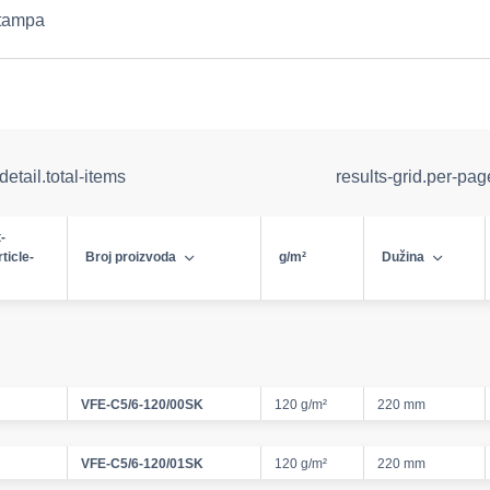
štampa
detail.total-items
results-grid.per-pa
-
rticle-
Broj proizvoda
g/m²
Dužina
VFE-C5/6-120/00SK
120 g/m²
220 mm
VFE-C5/6-120/01SK
120 g/m²
220 mm