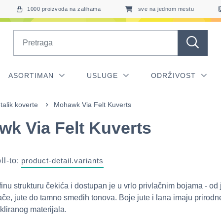
1000 proizvoda na zalihama
sve na jednom mestu
Search
ASORTIMAN
USLUGE
ODRŽIVOST
talik koverte
Mohawk Via Felt Kuverts
k Via Felt Kuverts
ll-to:
product-detail.variants
finu strukturu čekića i dostupan je u vrlo privlačnim bojama - od 
ače, jute do tamno smeđih tonova. Boje jute i lana imaju prirodn
kliranog materijala.