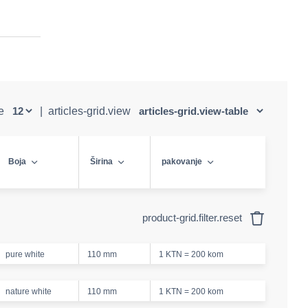
ge
|
articles-grid.view
Boja
Širina
pakovanje
product-grid.filter.reset
pure white
110 mm
1 KTN = 200 kom
nature white
110 mm
1 KTN = 200 kom