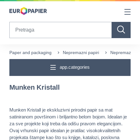
Table Of Content
sr.skip-to.main-content
sr.skip-to.table-of-contents
sr.skip-to.main-navigation
Search
Paper and packaging
Nepremazni papiri
Nepremazni pa
app.categories
Munken Kristall
Munken Kristall je ekskluzivni prirodni papir sa mat
satiniranom površinom i briljantno belom bojom. Idealan je
za sve projekte koji treba da odišu pravom elegancijom.
Ovaj vrhunski papir idealan je pratilac visokokvalitetnih
projekata štampe kao što su knjige, katalozi, poslovna