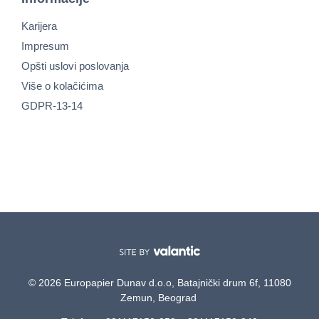
Karijera
Impresum
Opšti uslovi poslovanja
Više o kolačićima
GDPR-13-14
© 2026 Europapier Dunav d.o.o, Batajnički drum 6f, 11080
Zemun, Beograd