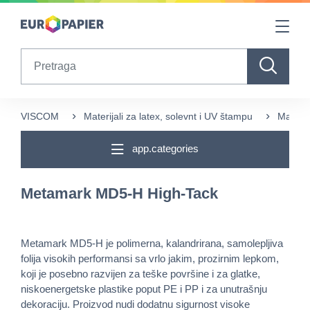
Table Of Content
sr.skip-to.main-content
sr.skip-to.table-of-contents
sr.skip-to.main-navigation
Search
VISCOM
Materijali za latex, solevnt i UV štampu
Materij
app.categories
Metamark MD5-H High-Tack
Metamark MD5-H je polimerna, kalandrirana, samolepljiva
folija visokih performansi sa vrlo jakim, prozirnim lepkom,
koji je posebno razvijen za teške površine i za glatke,
niskoenergetske plastike poput PE i PP i za unutrašnju
dekoraciju. Proizvod nudi dodatnu sigurnost visoke