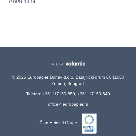
GDPR-13-14
© 2026 Europapier Dunav d.o.o, Batajnički drum 6f, 11080
Zemun, Beograd
Telefon: +381117150-850, +381117150-840
office@europapier.rs
Član Heinzel Grupe