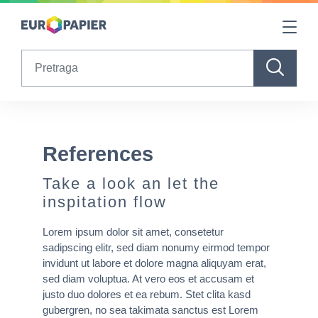
Table Of Content
References
Content Element Text
sr.skip-to.main-content
sr.skip-to.table-of-contents
sr.skip-to.main-navigation
Search
References
Take a look an let the
inspitation flow
Lorem ipsum dolor sit amet, consetetur
sadipscing elitr, sed diam nonumy eirmod tempor
invidunt ut labore et dolore magna aliquyam erat,
sed diam voluptua. At vero eos et accusam et
justo duo dolores et ea rebum. Stet clita kasd
gubergren, no sea takimata sanctus est Lorem