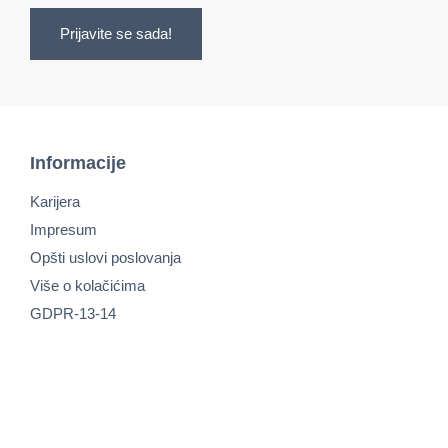
Prijavite se sada!
Informacije
Karijera
Impresum
Opšti uslovi poslovanja
Više o kolačićima
GDPR-13-14